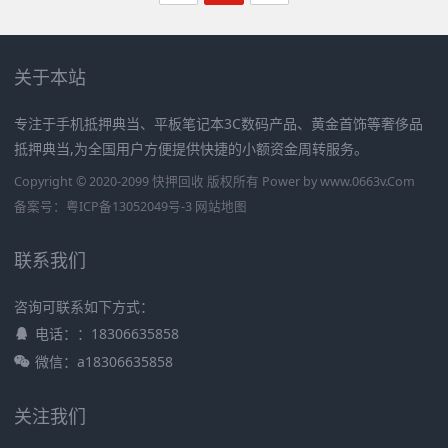
关于本站
专注于手机抵押典当、平板笔记本3C数码产品、黄金首饰等奢侈品
抵押典当,为全国用户方便提供快捷的小额资金周转服务。
Copyright © 2020-2099 快押回收 版权所有 Power by
www.0663v.Com
备案号：
粤ICP备13052049号-3
网站地图
联系我们
咨询可联系如下方式：
电话：：18306635858
微信：a18306635858
关注我们