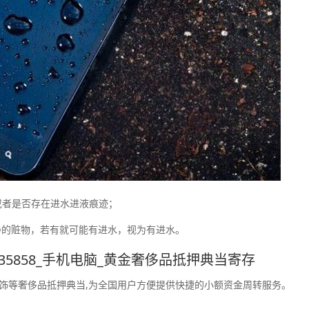
或者是否存在进水进液痕迹；
净的赃物，若有就可能有进水，视为有进水。
35858_手机电脑_黄金奢侈品抵押典当寄存
饰等奢侈品抵押典当,为全国用户方便提供快捷的小额资金周转服务。