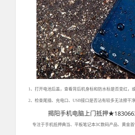
1、
打开电池后盖，查看背后机身标和防水标是否变红，
2、
检查尾插、充电口、
USB
接口是否沾有较多无法擦干
揭阳手机电脑上门抵押★183066
专注于手机抵押典当、平板笔记本3C数码产品、黄金首