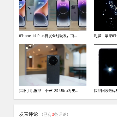
iPhone 14 Plus首发全线破发，顶...
刷屏！苹果iPh
揭阳手机抵押：小米12S Ultra将支...
快押回收数码典
发表评论
（已有
0
条评论）