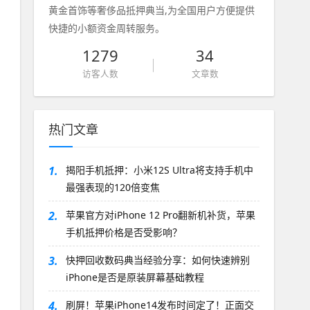
黄金首饰等奢侈品抵押典当,为全国用户方便提供
快捷的小额资金周转服务。
1279
34
访客人数
文章数
热门文章
1.
揭阳手机抵押：小米12S Ultra将支持手机中
最强表现的120倍变焦
2.
苹果官方对iPhone 12 Pro翻新机补货，苹果
手机抵押价格是否受影响？
3.
快押回收数码典当经验分享：如何快速辨别
iPhone是否是原装屏幕基础教程
4.
刷屏！苹果iPhone14发布时间定了！正面交