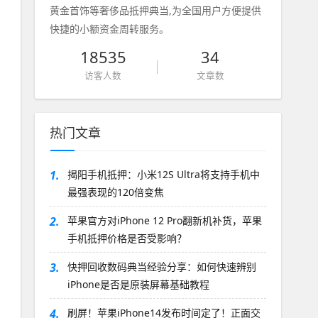
黄金首饰等奢侈品抵押典当,为全国用户方便提供
快捷的小额资金周转服务。
18535
34
访客人数
文章数
热门文章
1.
揭阳手机抵押：小米12S Ultra将支持手机中
最强表现的120倍变焦
2.
苹果官方对iPhone 12 Pro翻新机补货，苹果
手机抵押价格是否受影响？
3.
快押回收数码典当经验分享：如何快速辨别
iPhone是否是原装屏幕基础教程
4.
刷屏！苹果iPhone14发布时间定了！正面交